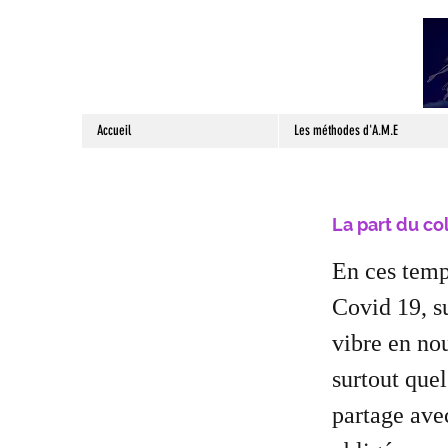
Accueil
Les méthodes d'A.M.E
La part du coli
En ces temps
Covid 19, s
vibre en nou
surtout quel
partage ave