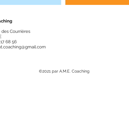
aching
 des Courrières
E
1 17 68 56
nt.coaching@gmail.com
©2021 par A.M.E. Coaching