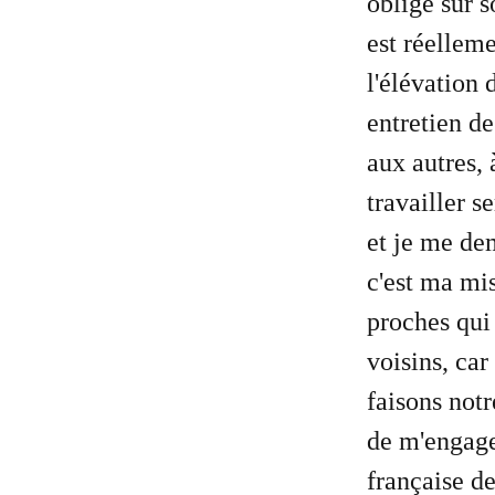
obligé sur s
est réelleme
l'élévation 
entretien d
aux autres,
travailler 
et je me dem
c'est ma mi
proches qu
voisins, car
faisons notr
de m'engage
française d