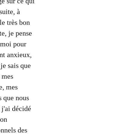
ge sur ce qui
suite, à
le très bon
te, je pense
 moi pour
nt anxieux,
je sais que
x mes
e, mes
ns que nous
 j'ai décidé
ion
onnels des