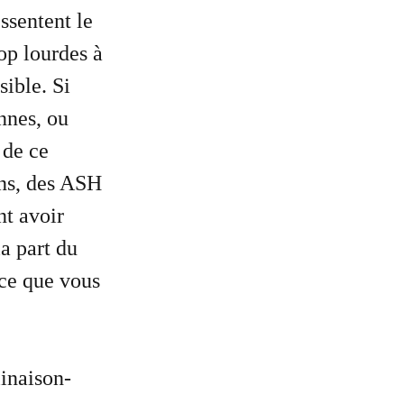
ssentent le
rop lourdes à
sible. Si
onnes, ou
 de ce
ens, des ASH
nt avoir
la part du
 ce que vous
inaison-