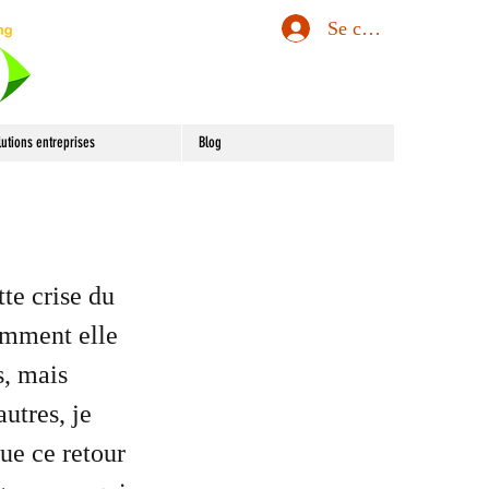
Se connecter
lutions entreprises
Blog
te crise du
omment elle
s, mais
autres, je
ue ce retour