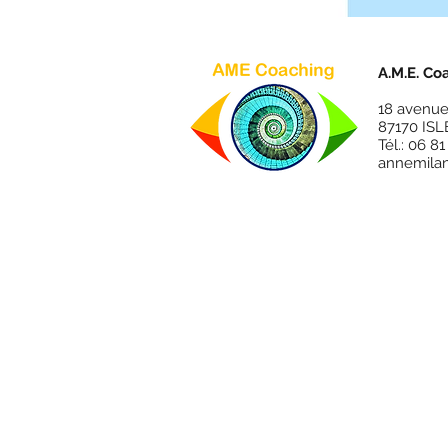
A.M.E. Co
18 avenue
87170 ISL
Tél.: 06 8
annemila