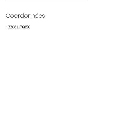
Coordonnées
+33681176856
annemilant.coaching@gmail.com
18 Avenue des Courrières, Isle, France
A.M.E. Coaching
18 avenue des Courrières
87170 ISLE
Tél.:
06 81 17 68 56