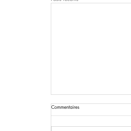
"Trouver la force d'oser" : le
Commentaires
coaching initiatique
Le titre de l’ouvrage « Trouver la
force d’oser » est un puissant