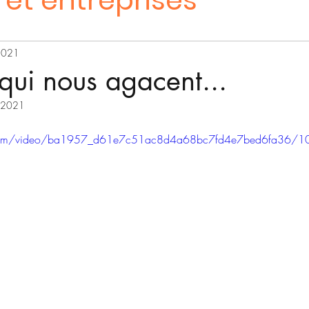
s et entreprises
 2021
qui nous agacent...
. 2021
ic.com/video/ba1957_d61e7c51ac8d4a68bc7fd4e7bed6fa36/1