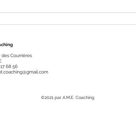
Le cadran d'Ofman : ça
Un co
marche ! La preuve par
nos ét
l'exemple...
aching
 des Courrières
E
1 17 68 56
nt.coaching@gmail.com
©2021 par A.M.E. Coaching