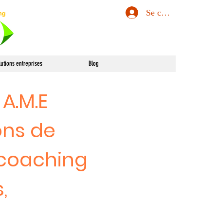
Se connecter
lutions entreprises
Blog
 A.M.E
ons de
 coaching
,