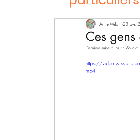
particulier
Anne Milant
23 avr.
Ces gens 
Dernière mise à jour :
28 avr
https://video.wixstat
mp4