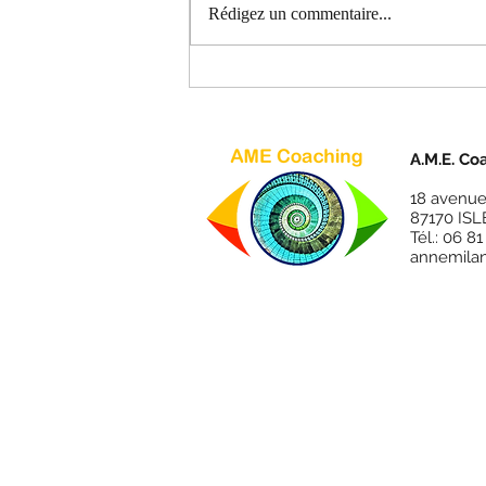
Rédigez un commentaire...
condensé de ce que nécessite le
vrai changement, celui qui
s’inscrit...
A.M.E. Co
18 avenue
87170 ISL
Tél.: 06 8
annemila